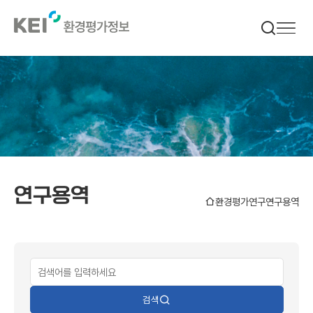
메인으로
이동
연구용역
홈
환경평가연구
연구용역
검색