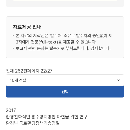
자료제공 안내
본 자료의 저작권은 ‘발주처’ 소유로 발주처의 승인없이 제
3자에게 전문(full-text)을 제공할 수 없습니다.
보고서 관련 문의는 발주처로 부탁드립니다. 감사합니다.
전체
262
건
페이지
22/27
선택
환경평가연구
2017
>
환경친화적인 홍수방지방안 마련을 위한 연구
연구용역
환경부 국토환경정책과
송영일
목록