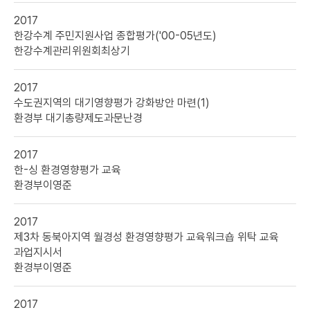
-
연도,
2017
제목,
한강수계 주민지원사업 종합평가('00-05년도)
발주처,
한강수계관리위원회
최상기
책임자
2017
수도권지역의 대기영향평가 강화방안 마련(1)
환경부 대기총량제도과
문난경
2017
한-싱 환경영향평가 교육
환경부
이영준
2017
제3차 동북아지역 월경성 환경영향평가 교육워크숍 위탁 교육
과업지시서
환경부
이영준
2017