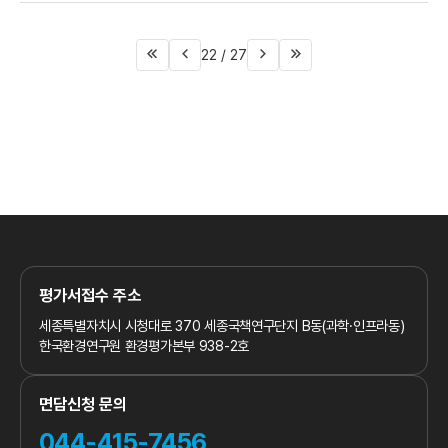
22 /
27
첫
이전
다음
마지막
페이지
페이지
페이지
페이지
평가서접수 주소
세종특별자치시 시청대로 370
세종국책연구단지 B동(과학·인프라동)
한국환경연구원 환경평가본부 938-2호
면담신청 문의
044-415-7456