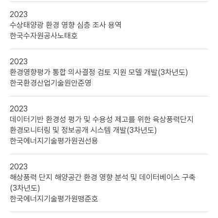
-
연도,
2023
제목,
수상태양광 환경 영향 심층 조사 용역
발주처,
한국수자원공사
노태호
책임자
2023
환경영향평가 통합 의사결정 검토 지원 모델 개발(3차년도)
한국환경산업기술원
안준영
2023
데이터기반 환경성 평가 및 수용성 제고를 위한 육상풍력단지
환경모니터링 및 정보공개 시스템 개발(3차년도)
한국에너지기술평가원
권선용
2023
해상풍력 단지 해양공간 환경 영향 분석 및 데이터베이스 구축
(3차년도)
한국에너지기술평가원
맹준호