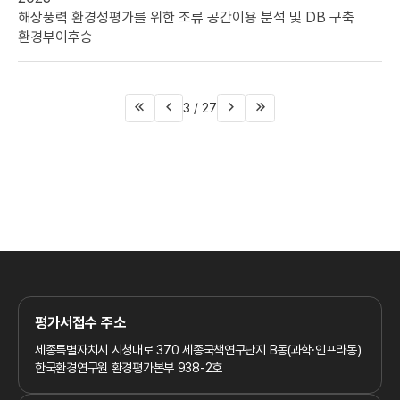
해상풍력 환경성평가를 위한 조류 공간이용 분석 및 DB 구축
환경부
이후승
3 /
27
첫
이전
다음
마지막
페이지
페이지
페이지
페이지
평가서접수 주소
세종특별자치시 시청대로 370
세종국책연구단지 B동(과학·인프라동)
한국환경연구원 환경평가본부 938-2호