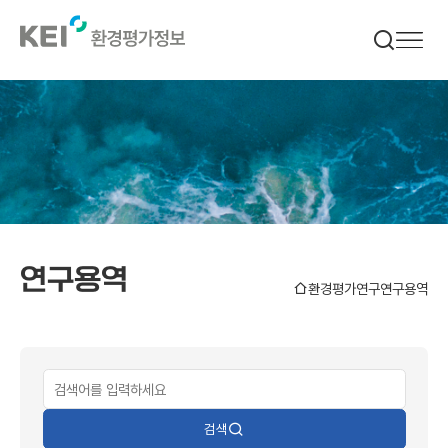
메인으로
이동
연구용역
홈
환경평가연구
연구용역
검색