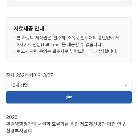
자료제공 안내
본 자료의 저작권은 ‘발주처’ 소유로 발주처의 승인없이 제
3자에게 전문(full-text)을 제공할 수 없습니다.
보고서 관련 문의는 발주처로 부탁드립니다. 감사합니다.
전체
262
건
페이지
3/27
선택
환경평가연구
2023
>
환경영향평가의 내실화·효율화를 위한 제도개선방안 마련 연구
연구용역
환경부
사공희
목록