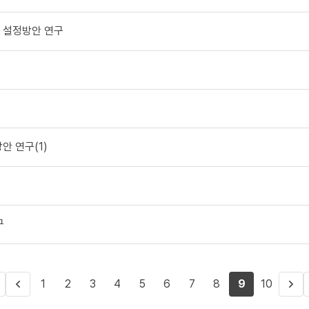
조 설정방안 연구
안 연구(1)
구
1
2
3
4
5
6
7
8
9
10
첫
이전
다