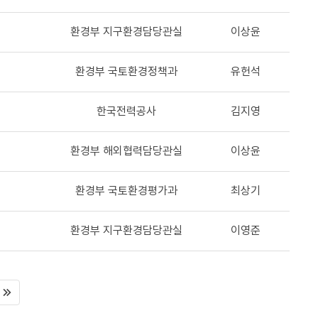
환경부 지구환경담당관실
이상윤
환경부 국토환경정책과
유헌석
한국전력공사
김지영
환경부 해외협력담당관실
이상윤
환경부 국토환경평가과
최상기
환경부 지구환경담당관실
이영준
음
마지막