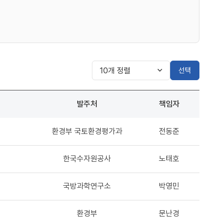
선택
발주처
책임자
환경부 국토환경평가과
전동준
한국수자원공사
노태호
국방과학연구소
박영민
환경부
문난경