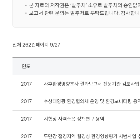
본 자료의 저작권은 ‘발주처’ 소유로 발주처의 승인없이 제
보고서 관련 문의는 발주처로 부탁드립니다. 감사합니
전체
262
건
페이지
9/27
연도
환경평가연구
2017
사후환경영향조사 결과보고서 전문기관 검토사업
>
연구용역
2017
수상태양광 환경협의체 운영 및 환경모니터링 용
목록
-
연도,
2017
시험장 사격소음 정책연구 용역
제목,
발주처,
2017
두만강 접경지역 월경성 환경영향평가 시범사업 