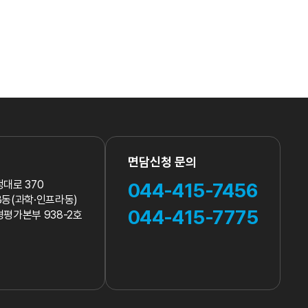
이지
페이지
면담신청 문의
대로 370
044-415-7456
동(과학·인프라동)
044-415-7775
평가본부 938-2호